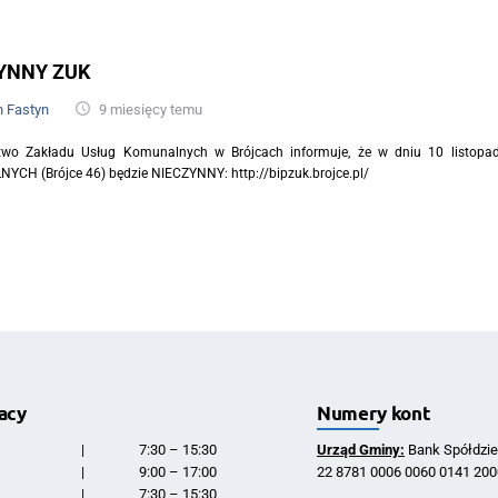
YNNY ZUK
n Fastyn
9 miesięcy temu
ctwo Zakładu Usług Komunalnych w Brójcach informuje, że w dniu 10 listo
CH (Brójce 46) będzie NIECZYNNY: http://bipzuk.brojce.pl/
acy
Numery kont
|
7:30 – 15:30
Urząd Gminy:
Bank Spółdzie
|
9:00 – 17:00
22 8781 0006 0060 0141 200
|
7:30 – 15:30