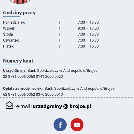
Godziny pracy
Poniedziałek
|
7:30 – 15:30
Wtorek
|
9:00 – 17:00
Środa
|
7:30 – 15:30
Czwartek
|
7:30 – 15:30
Piątek
|
7:30 – 15:30
Numery kont
Urząd Gminy:
Bank Spółdzielczy w Andrespolu o/Brójce
22 8781 0006 0060 0141 2000 0020
Opłata za wodę i ścieki:
Bank Spółdzielczy w Andrespolu o/Brójce
62 8781 0006 0062 8376 2000 0010
urzadgminy @ brojce.pl
e-mail: