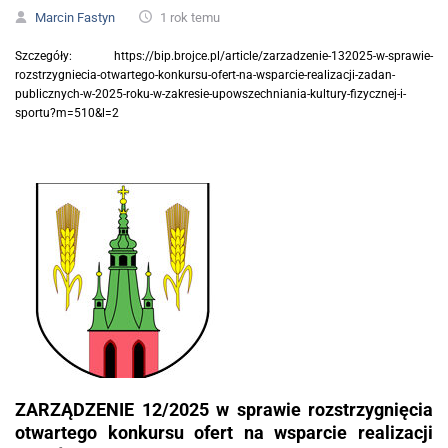
Marcin Fastyn
1 rok temu
Szczegóły: https://bip.brojce.pl/article/zarzadzenie-132025-w-sprawie-
rozstrzygniecia-otwartego-konkursu-ofert-na-wsparcie-realizacji-zadan-
publicznych-w-2025-roku-w-zakresie-upowszechniania-kultury-fizycznej-i-
sportu?m=510&l=2
ZARZĄDZENIE 12/2025 w sprawie rozstrzygnięcia
otwartego konkursu ofert na wsparcie realizacji