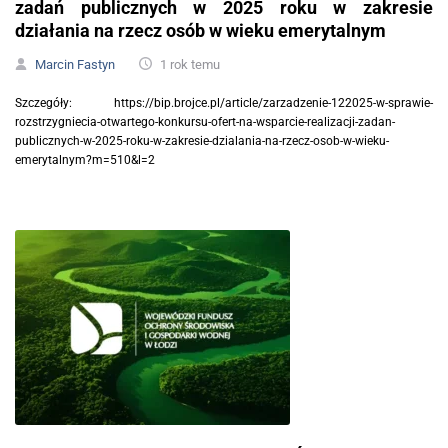
zadań publicznych w 2025 roku w zakresie
działania na rzecz osób w wieku emerytalnym
Marcin Fastyn
1 rok temu
Szczegóły: https://bip.brojce.pl/article/zarzadzenie-122025-w-sprawie-
rozstrzygniecia-otwartego-konkursu-ofert-na-wsparcie-realizacji-zadan-
publicznych-w-2025-roku-w-zakresie-dzialania-na-rzecz-osob-w-wieku-
emerytalnym?m=510&l=2