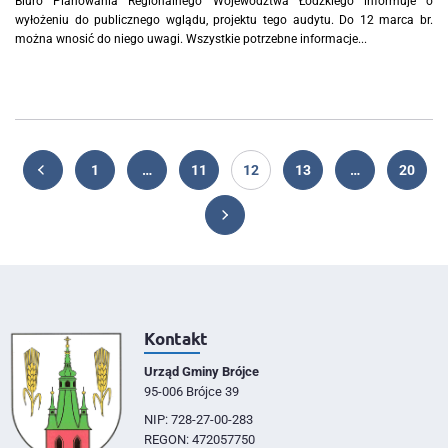
Biuro Planowania Regionalnego Województwa Łódzkiego informuje o
wyłożeniu do publicznego wglądu, projektu tego audytu. Do 12 marca br.
można wnosić do niego uwagi. Wszystkie potrzebne informacje...
1
…
11
12
13
…
20
Kontakt
Urząd Gminy Brójce
95-006 Brójce 39
NIP: 728-27-00-283
REGON: 472057750