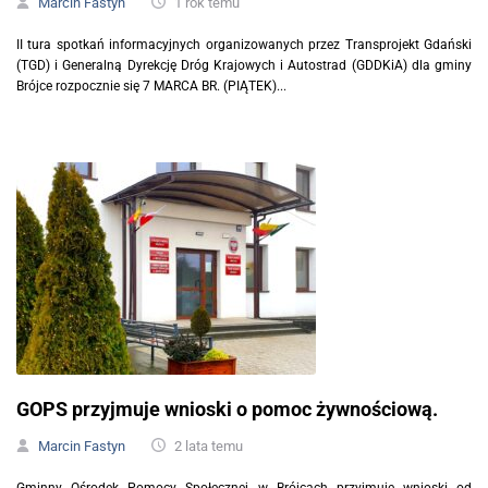
Marcin Fastyn
1 rok temu
II tura spotkań informacyjnych organizowanych przez Transprojekt Gdański
(TGD) i Generalną Dyrekcję Dróg Krajowych i Autostrad (GDDKiA) dla gminy
Brójce rozpocznie się 7 MARCA BR. (PIĄTEK)...
GOPS przyjmuje wnioski o pomoc żywnościową.
Marcin Fastyn
2 lata temu
Gminny Ośrodek Pomocy Społecznej w Brójcach przyjmuje wnioski od