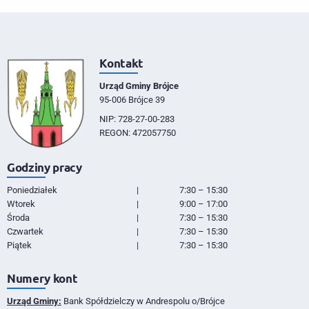
Kontakt
Urząd Gminy Brójce
95-006 Brójce 39
NIP: 728-27-00-283
REGON: 472057750
Godziny pracy
Poniedziałek
|
7:30 – 15:30
Wtorek
|
9:00 – 17:00
Środa
|
7:30 – 15:30
Czwartek
|
7:30 – 15:30
Piątek
|
7:30 – 15:30
Numery kont
Urząd Gminy:
Bank Spółdzielczy w Andrespolu o/Brójce