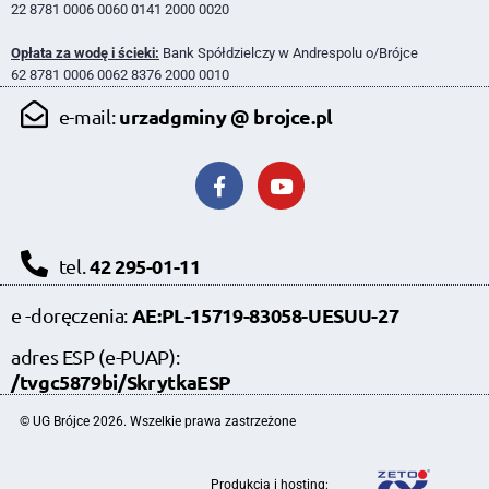
22 8781 0006 0060 0141 2000 0020
Opłata za wodę i ścieki:
Bank Spółdzielczy w Andrespolu o/Brójce
62 8781 0006 0062 8376 2000 0010
urzadgminy @ brojce.pl
e-mail:
42 295-01-11
tel.
AE:PL-15719-83058-UESUU-27
e -doręczenia:
adres ESP (e-PUAP):
/tvgc5879bi/SkrytkaESP
© UG Brójce 2026. Wszelkie prawa zastrzeżone
Produkcja i hosting: