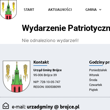
START
AKTUALNOŚCI
GMINA
Wydarzenie Patriotycz
Nie odnaleziono wydarzeń!
Kontakt
Godziny pr
Urząd Gminy Brójce
Poniedziałek
95-006 Brójce 39
Wtorek
Środa
NIP: 728-10-05-747
Czwartek
REGON: 000538099
Piątek
e-mail:
urzadgminy @ brojce.pl