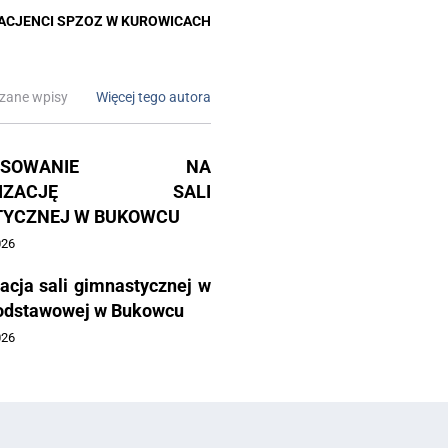
ACJENCI SPZOZ W KUROWICACH
zane wpisy
Więcej tego autora
NANSOWANIE NA
RNIZACJĘ SALI
TYCZNEJ W BUKOWCU
026
acja sali gimnastycznej w
odstawowej w Bukowcu
026