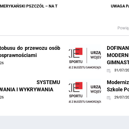
MERYKAŃSKI PSZCZÓŁ – NA T
UWAGA P
Powią
tobusu do przewozu osób
DOFI
nosprawnościami
MODE
GIMNAS
26
31/07/2
ING SYSTEMU
Moderniz
ANIA I WYKRYWANIA
Szkole P
26
29/07/2