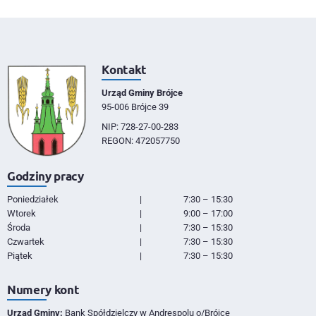
Kontakt
Urząd Gminy Brójce
95-006 Brójce 39
NIP: 728-27-00-283
REGON: 472057750
Godziny pracy
Poniedziałek
|
7:30 – 15:30
Wtorek
|
9:00 – 17:00
Środa
|
7:30 – 15:30
Czwartek
|
7:30 – 15:30
Piątek
|
7:30 – 15:30
Numery kont
Urząd Gminy:
Bank Spółdzielczy w Andrespolu o/Brójce