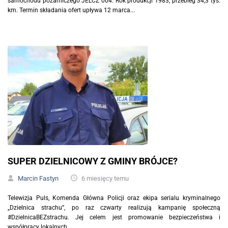
samochodu pożarniczego JELCZ 004. Rok produkcji 1983, przebieg 34,3 tys.
km. Termin składania ofert upływa 12 marca...
SUPER DZIELNICOWY Z GMINY BRÓJCE?
Marcin Fastyn
6 miesięcy temu
Telewizja Puls, Komenda Główna Policji oraz ekipa serialu kryminalnego
„Dzielnica strachu”, po raz czwarty realizują kampanię społeczną
#DzielnicaBEZstrachu. Jej celem jest promowanie bezpieczeństwa i
współpracy lokalnych...