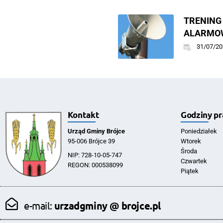
TREN
ALARMOW
31/07/20
Kontakt
Godziny pr
Urząd Gminy Brójce
Poniedziałek
95-006 Brójce 39
Wtorek
Środa
NIP: 728-10-05-747
Czwartek
REGON: 000538099
Piątek
e-mail:
urzadgminy @ brojce.pl