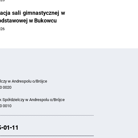
acja sali gimnastycznej w
odstawowej w Bukowcu
026
lczy w Andrespolu o/Brójce
0 0020
 Spółdzielczy w Andrespolu o/Brójce
0 0010
5-01-11