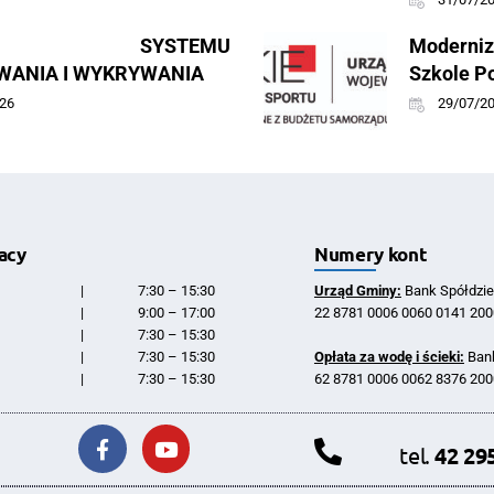
ING SYSTEMU
Moderniz
ANIA I WYKRYWANIA
Szkole P
26
29/07/2
acy
Numery kont
|
7:30 – 15:30
Urząd Gminy:
Bank Spółdzie
|
9:00 – 17:00
22 8781 0006 0060 0141 200
|
7:30 – 15:30
|
7:30 – 15:30
Opłata za wodę i ścieki:
Bank
|
7:30 – 15:30
62 8781 0006 0062 8376 200
tel.
42 29