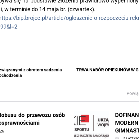
dbywa się na podstawie złożenia prawidłowo wypełniony
w terminie do 14 maja br. (czwartek).
https://bip.brojce.pl/article/ogloszenie-o-rozpoczeciu-re
599&l=2
 związanymi z obrotem sadzenia
TRWA NABÓR OPIEKUNÓW W 
ochodzenia
Powią
tobusu do przewozu osób
DOFI
nosprawnościami
MODE
GIMNAS
26
31/07/2