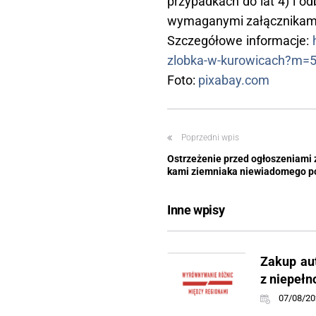
przypadkach do lat 4) i o
wymaganymi załącznikami, 
Szczegółowe informacje:
zlobka-w-kurowicach?m=
Foto:
pixabay.com
Poprzedni wpis
Ostrzeżenie przed ogłoszeniami
kami ziemniaka niewiadomego p
Inne wpisy
Zakup au
z niepeł
07/08/20