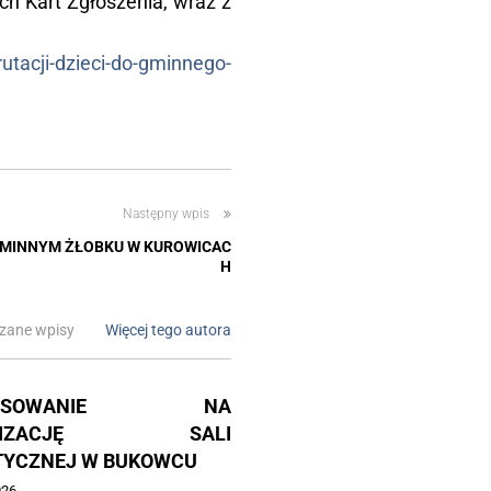
ch Kart Zgłoszenia, wraz z
krutacji-dzieci-do-gminnego-
Następny wpis
GMINNYM ŻŁOBKU W KUROWICAC
H
zane wpisy
Więcej tego autora
NANSOWANIE NA
RNIZACJĘ SALI
TYCZNEJ W BUKOWCU
026