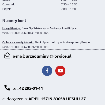
Czwartek
|
7:30 – 15:30
Piątek
|
7:30 – 15:30
Numery kont
Urząd Gminy:
Bank Spółdzielczy w Andrespolu o/Brójce
22 8781 0006 0060 0141 2000 0020
Opłata za wodę i ścieki:
Bank Spółdzielczy w Andrespolu o/Brójce
62 8781 0006 0062 8376 2000 0010
urzadgminy @ brojce.pl
e-mail:
42 295-01-11
tel.
AE:PL-15719-83058-UESUU-27
e -doręczenia: