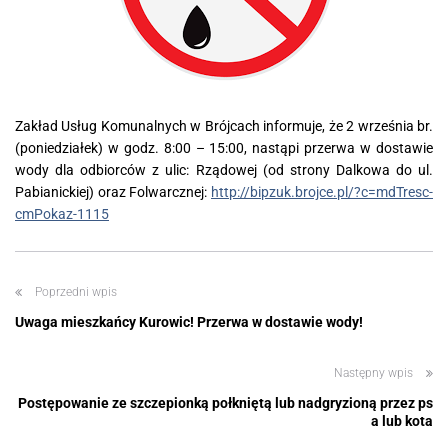
Zakład Usług Komunalnych w Brójcach informuje, że 2 września br.
(poniedziałek) w godz. 8:00 – 15:00, nastąpi przerwa w dostawie
wody dla odbiorców z ulic: Rządowej (od strony Dalkowa do ul.
Pabianickiej) oraz Folwarcznej:
http://bipzuk.brojce.pl/?c=mdTresc-
cmPokaz-1115
Poprzedni wpis
Uwaga mieszkańcy Kurowic! Przerwa w dostawie wody!
Następny wpis
Postępowanie ze szczepionką połkniętą lub nadgryzioną przez ps
a lub kota