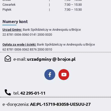
Czwartek
|
7:30 – 15:30
Piątek
|
7:30 – 15:30
Numery kont
Urząd Gminy:
Bank Spółdzielczy w Andrespolu o/Brójce
22 8781 0006 0060 0141 2000 0020
Opłata za wodę i ścieki:
Bank Spółdzielczy w Andrespolu o/Brójce
62 8781 0006 0062 8376 2000 0010
urzadgminy @ brojce.pl
e-mail:
42 295-01-11
tel.
AE:PL-15719-83058-UESUU-27
e -doręczenia: