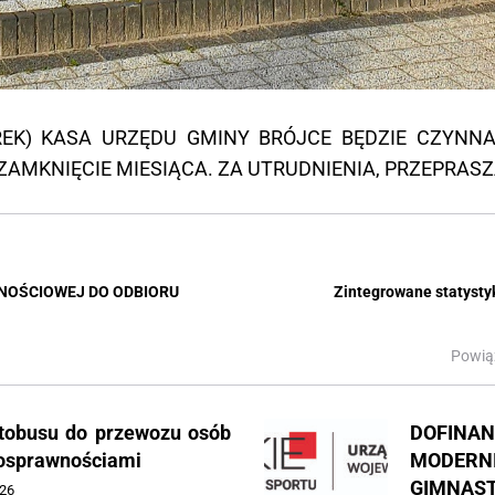
EK) KASA URZĘDU GMINY BRÓJCE BĘDZIE CZYNNA W
AMKNIĘCIE MIESIĄCA. ZA UTRUDNIENIA, PRZEPRAS
NOŚCIOWEJ DO ODBIORU
Zintegrowane statysty
Powią
tobusu do przewozu osób
DOFI
nosprawnościami
MODE
GIMNAS
26