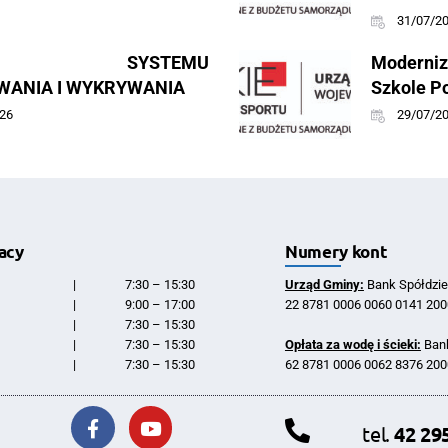
31/07/2
ING SYSTEMU
Moderniz
ANIA I WYKRYWANIA
Szkole P
26
29/07/2
acy
Numery kont
|
7:30 – 15:30
Urząd Gminy:
Bank Spółdzie
|
9:00 – 17:00
22 8781 0006 0060 0141 200
|
7:30 – 15:30
|
7:30 – 15:30
Opłata za wodę i ścieki:
Bank
|
7:30 – 15:30
62 8781 0006 0062 8376 200
tel.
42 29