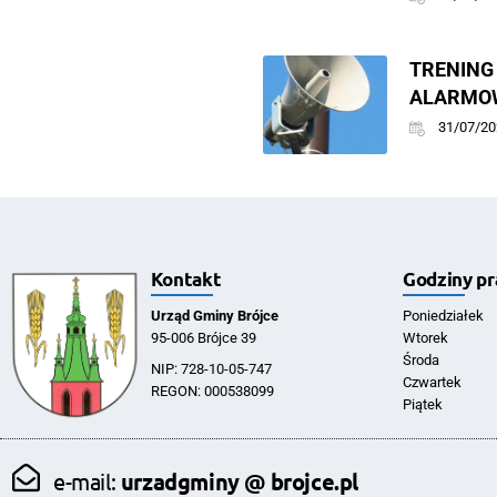
TREN
ALARMOW
31/07/20
Kontakt
Godziny pr
Urząd Gminy Brójce
Poniedziałek
95-006 Brójce 39
Wtorek
Środa
NIP: 728-10-05-747
Czwartek
REGON: 000538099
Piątek
e-mail:
urzadgminy @ brojce.pl