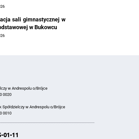
026
acja sali gimnastycznej w
odstawowej w Bukowcu
026
lczy w Andrespolu o/Brójce
0 0020
 Spółdzielczy w Andrespolu o/Brójce
0 0010
5-01-11