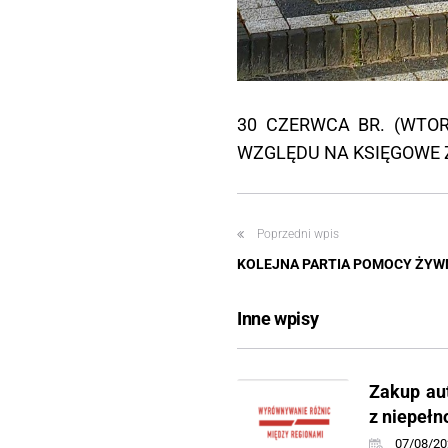
30 CZERWCA BR. (WTOR
WZGLĘDU NA KSIĘGOWE Z
Poprzedni wpis
KOLEJNA PARTIA POMOCY ŻYW
Inne wpisy
Zakup au
z niepeł
07/08/20