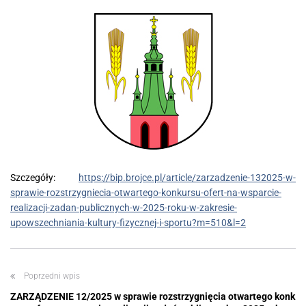
Szczegóły:
https://bip.brojce.pl/article/zarzadzenie-132025-w-
sprawie-rozstrzygniecia-otwartego-konkursu-ofert-na-wsparcie-
realizacji-zadan-publicznych-w-2025-roku-w-zakresie-
upowszechniania-kultury-fizycznej-i-sportu?m=510&l=2
Poprzedni wpis
ZARZĄDZENIE 12/2025 w sprawie rozstrzygnięcia otwartego konk