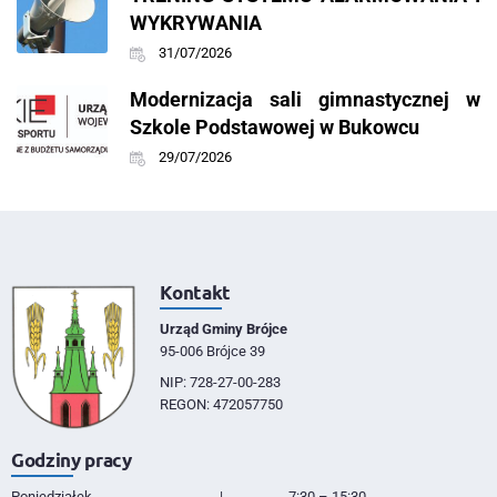
WYKRYWANIA
31/07/2026
Modernizacja sali gimnastycznej w
Szkole Podstawowej w Bukowcu
29/07/2026
Kontakt
Urząd Gminy Brójce
95-006 Brójce 39
NIP: 728-27-00-283
REGON: 472057750
Godziny pracy
Poniedziałek
|
7:30 – 15:30