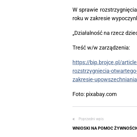
W sprawie rozstrzygnięcia
roku w zakresie wypoczynk
„Działalność na rzecz dzie
Treść w/w zarządzenia:
https://bip.brojce.pl/arti
rozstrzygniecia-otwartego
zakresie-upowszechniania-
Foto: pixabay.com
Poprzedni wpis
WNIOSKI NA POMOC ŻYWNOŚCI