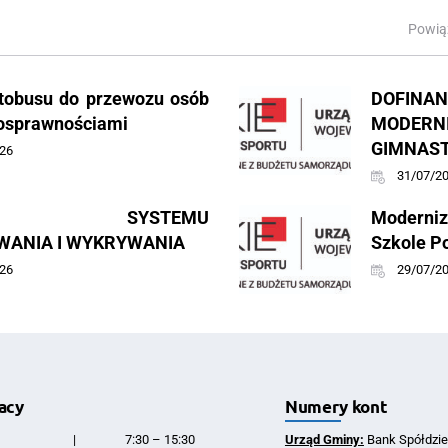
Powią
tobusu do przewozu osób
DOFI
nosprawnościami
MODE
GIMNAS
26
31/07/2
ING SYSTEMU
Moderniz
ANIA I WYKRYWANIA
Szkole P
26
29/07/2
acy
Numery kont
|
7:30 – 15:30
Urząd Gminy:
Bank Spółdzie