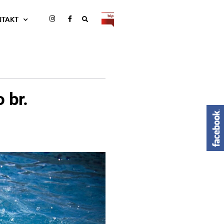
NTAKT
 br.