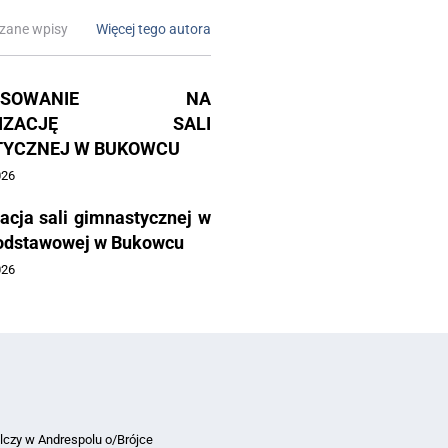
zane wpisy
Więcej tego autora
NANSOWANIE NA
RNIZACJĘ SALI
TYCZNEJ W BUKOWCU
026
acja sali gimnastycznej w
odstawowej w Bukowcu
026
lczy w Andrespolu o/Brójce