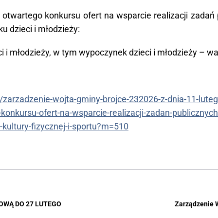
 otwartego konkursu ofert na wsparcie realizacji zada
u dzieci i młodzieży:
ci i młodzieży, w tym wypoczynek dzieci i młodzieży – w
cle/zarzadzenie-wojta-gminy-brojce-232026-z-dnia-11-lut
-konkursu-ofert-na-wsparcie-realizacji-zadan-publiczny
kultury-fizycznej-i-sportu?m=510
OWĄ DO 27 LUTEGO
Zarządzenie W