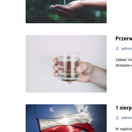
Przerw
admin
Zakład Us
dostawie w
1 sier
admin
W najbliż