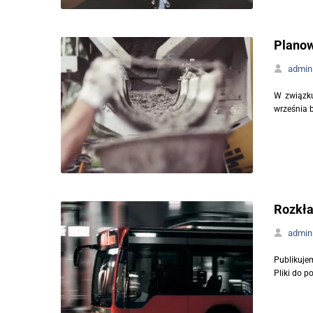
Planow
admin
W związku
września b
Rozkła
admin
Publikuje
Pliki do 