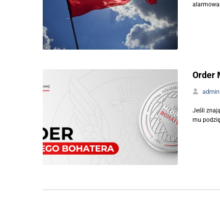
alarmowani
Order 
admin
Jeśli znaj
mu podzię