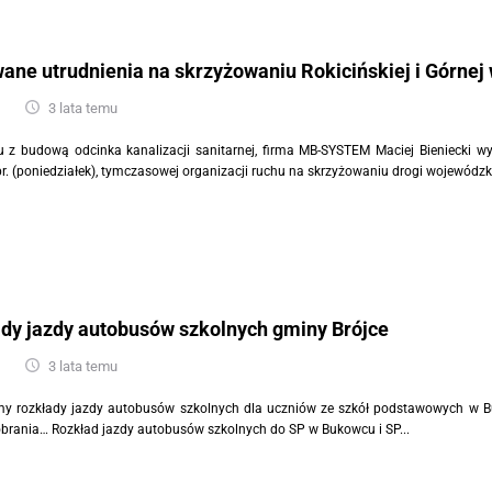
ane utrudnienia na skrzyżowaniu Rokicińskiej i Górnej
3 lata temu
 z budową odcinka kanalizacji sanitarnej, firma MB-SYSTEM Maciej Bieniecki w
r. (poniedziałek), tymczasowej organizacji ruchu na skrzyżowaniu drogi wojewódzki
dy jazdy autobusów szkolnych gminy Brójce
3 lata temu
my rozkłady jazdy autobusów szkolnych dla uczniów ze szkół podstawowych w 
pobrania… Rozkład jazdy autobusów szkolnych do SP w Bukowcu i SP...