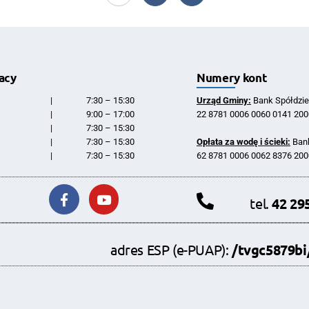
acy
Numery kont
|
7:30 – 15:30
Urząd Gminy:
Bank Spółdzie
|
9:00 – 17:00
22 8781 0006 0060 0141 200
|
7:30 – 15:30
|
7:30 – 15:30
Opłata za wodę i ścieki:
Bank
|
7:30 – 15:30
62 8781 0006 0062 8376 200
tel.
42 29
adres ESP (e-PUAP):
/tvgc5879b