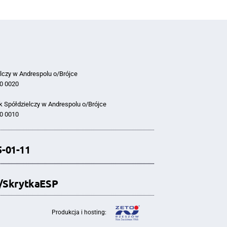
lczy w Andrespolu o/Brójce
0 0020
 Spółdzielczy w Andrespolu o/Brójce
0 0010
5-01-11
i/SkrytkaESP
Produkcja i hosting: