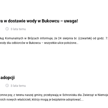
a w dostawie wody w Bukowcu – uwaga!
3 lata temu
ług Komunalnych w Brójcach informuje, że 24 sierpnia br. (czwartek) od godz. 7
wody dla odbiorców w Bukowcu – wszystkie ulice położone...
 adopcji
3 lata temu
mne psy, z terenu naszej gminy, przebywają w Schronisku dla Zwierząt w Niemoj
ich nowych właścicieli, którzy mogą je bezpłatnie adoptować....