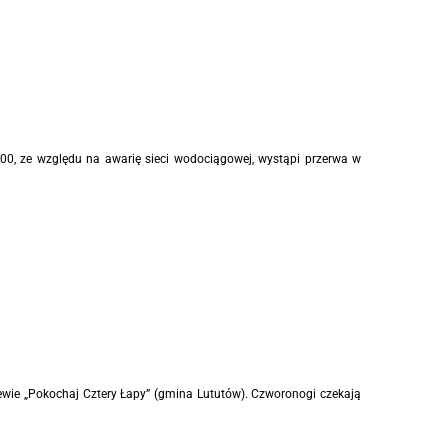
:00, ze względu na awarię sieci wodociągowej, wystąpi przerwa w
ewie „Pokochaj Cztery Łapy” (gmina Lututów). Czworonogi czekają