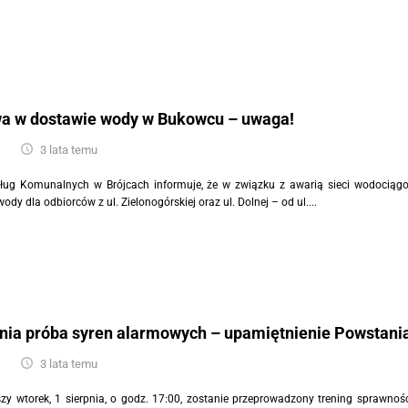
a w dostawie wody w Bukowcu – uwaga!
3 lata temu
ług Komunalnych w Brójcach informuje, że w związku z awarią sieci wodociągowe
ody dla odbiorców z ul. Zielonogórskiej oraz ul. Dolnej – od ul....
pnia próba syren alarmowych – upamiętnienie Powstan
3 lata temu
szy wtorek, 1 sierpnia, o godz. 17:00, zostanie przeprowadzony trening sprawno