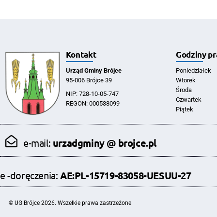
Kontakt
Godziny pr
Urząd Gminy Brójce
Poniedziałek
95-006 Brójce 39
Wtorek
Środa
NIP: 728-10-05-747
Czwartek
REGON: 000538099
Piątek
e-mail:
urzadgminy @ brojce.pl
e -doręczenia:
AE:PL-15719-83058-UESUU-27
© UG Brójce 2026. Wszelkie prawa zastrzeżone