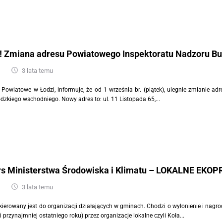
 Zmiana adresu Powiatowego Inspektoratu Nadzoru B
3 lata temu
 Powiatowe w Łodzi, informuje, że od 1 września br. (piątek), ulegnie zmianie 
dzkiego wschodniego. Nowy adres to: ul. 11 Listopada 65,...
s Ministerstwa Środowiska i Klimatu – LOKALNE EKO
3 lata temu
kierowany jest do organizacji działających w gminach. Chodzi o wyłonienie i nagr
i przynajmniej ostatniego roku) przez organizacje lokalne czyli Koła...