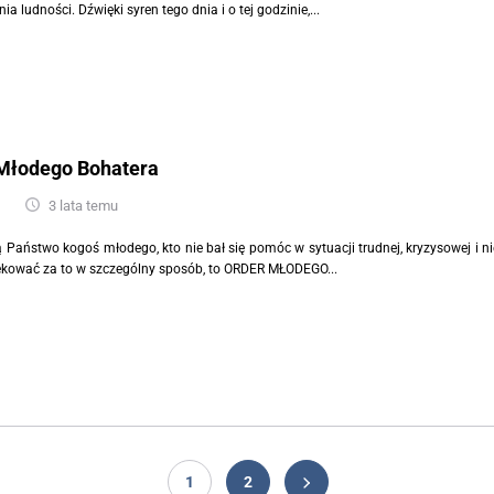
a ludności. Dźwięki syren tego dnia i o tej godzinie,...
Młodego Bohatera
3 lata temu
ą Państwo kogoś młodego, kto nie bał się pomóc w sytuacji trudnej, kryzysowej i ni
kować za to w szczególny sposób, to ORDER MŁODEGO...
1
2