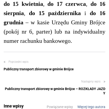
do 15 kwietnia
,
do 17 czerwca
,
do 16
sierpnia
,
do 15 października
i
do 16
grudnia
– w kasie Urz
ę
du Gminy Bró
jce
(pokój nr 6, parter) lub
na
indywidualny
numer rachunku bankowego.
Poprzedni wpis
Publiczny transport zbiorowy w gminie Brójce
Następny wpis
Publiczny transport zbiorowy w gminie Brójce – ROZKŁADY JAZD
Y
Inne wpisy
Powiązane wpisy
Więcej tego autora