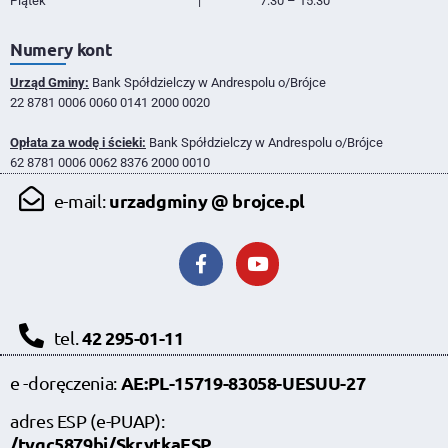
Piątek
|
7:30 – 15:30
Numery kont
Urząd Gminy:
Bank Spółdzielczy w Andrespolu o/Brójce
22 8781 0006 0060 0141 2000 0020
Opłata za wodę i ścieki:
Bank Spółdzielczy w Andrespolu o/Brójce
62 8781 0006 0062 8376 2000 0010
urzadgminy @ brojce.pl
e-mail:
42 295-01-11
tel.
AE:PL-15719-83058-UESUU-27
e -doręczenia:
adres ESP (e-PUAP):
/tvgc5879bi/SkrytkaESP